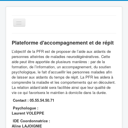
Basculer
la
navigation
Plateforme d'accompagnement et de répit
L’objectif de la PFR est de proposer de l’aide aux aidants de
personnes atteintes de maladies neurodégénératives. Cette
aide peut être apportée de plusieurs manières : par de la
formation, de l’information, un accompagnement, du soutien
psychologique, le fait d’accueillir les personnes malades afin
de laisser aux aidants du temps de répit. La PFR les aidera à
Le Centre Hospitalier
comprendre la maladie et les comportements qui en découlent.
La relation aidant/aidé sera facilitée ainsi que leur qualité de
Espace Patient
vie ce qui favorisera le maintien à domicile dans la durée.
Les services
Contact : 05.55.54.50.71
Qualité
Psychologue :
Laurent VOLEPPE
Offres d'emplois
IDE Coordonnatrice :
Aline LAJOIGNIE
Cellule Ville Hôpital